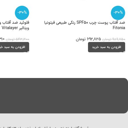
-30%
-30%
ضد آفتاب پوست چرب SPF50 رنگی طبیعی فیتونیا
Fitonia
ویتالیر Vitalayer
692,825
تومان
310
989,750
تومان
543,300
تومان
افزودن به سبد خرید
افزودن به سبد خر