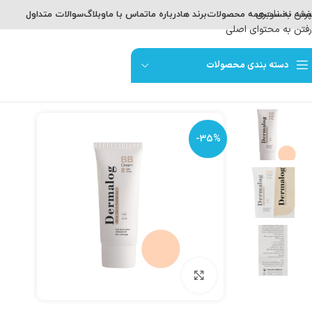
پرش به ناوبری
حه نخست
همه محصولات
برند ها
درباره ما
تماس با ما
وبلاگ
سوالات متداول
رفتن به محتوای اصلی
دسته بندی محصولات
-35%
برای بزرگنمایی کلیک کنید