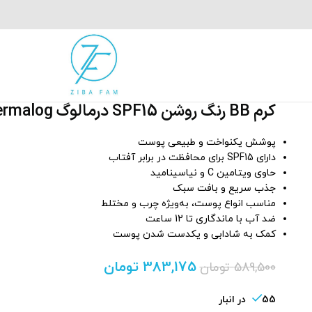
کرم BB رنگ روشن SPF15 درمالوگ Dermalog
پوشش یکنواخت و طبیعی پوست
دارای SPF15 برای محافظت در برابر آفتاب
حاوی ویتامین C و نیاسینامید
جذب سریع و بافت سبک
مناسب انواع پوست، به‌ویژه چرب و مختلط
ضد آب با ماندگاری تا 12 ساعت
کمک به شادابی و یکدست شدن پوست
383,175
تومان
589,500
تومان
55 در انبار