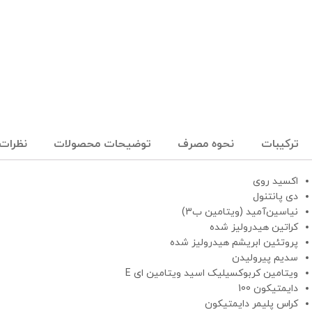
ترکیبات
نحوه مصرف
توضیحات محصولات
نظرات (
اکسید روی
دی پانتنول
نیاسین‌آمید (ویتامین ب3)
کراتین هیدرولیز شده
پروتئین ابریشم هیدرولیز شده
سدیم پیرولیدن
ویتامین کربوکسیلیک اسید ویتامین ای E
دایمتیکون 100
کراس پلیمر دایمتیکون