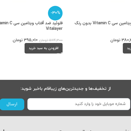
-30%
فلوئید ضد آفتاب ویتامین سی Vitamin C بدون رنگ
Vitalayer
380,
تومان
395,010
تومان
564,300
تومان
ید
افزودن به سبد خرید
از تخفیف‌ها و جدیدترین‌های زیبافام باخبر شوید:
ارسال