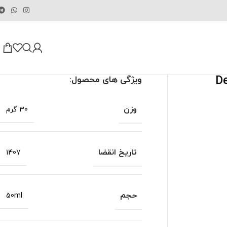
ویژگی های محصول:
وزن
30 گرم
تاریخ انقضا
1407
حجم
50ml