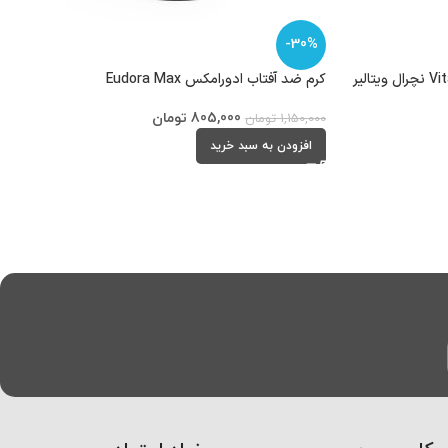
-30%
فلوئید ضد آفتاب ویتامین سی Vitamin C نچرال ویتالیر
کرم ضد آفتاب ادورامکس Eudora Max
805,000
تومان
1,150,000
تومان
افزودن به سبد خرید