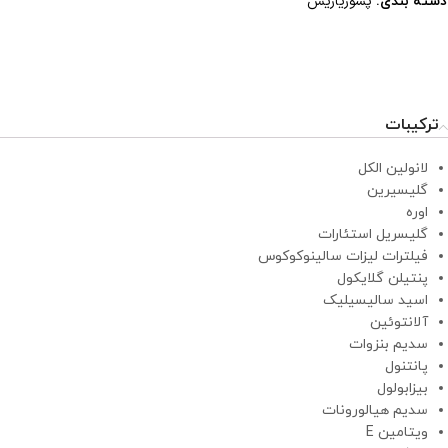
پسوریازیس
دسته بندی:
ترکیبات
لانولین الکل
گلیسیرین
اوره
گلیسریل استئارات
فیلترات لیزات سالینوکوکوس
پنتیلن گلایکول
اسید سالیسیلیک
آلانتوئین
سدیم بنزوات
پانتنول
بیزابولول
سدیم هیالورونات
ویتامین E