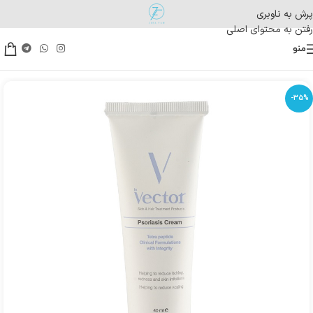
پرش به ناوبری
رفتن به محتوای اصلی
منو
-35%