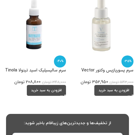
-40%
-35%
سرم پسوریازیس وکتور Vector
سرم سالیسیلیک اسید تینولا Tinola
352,950
تومان
208,800
تومان
543,000
تومان
348,000
تومان
افزودن به سبد خرید
افزودن به سبد خرید
از تخفیف‌ها و جدیدترین‌های زیبافام باخبر شوید: