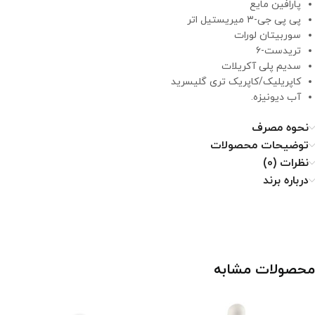
پارافین مایع
پی ‌پی ‌جی-۳ میریستیل اتر
سوربیتان لورات
تریدست-۶
سدیم پلی آکریلات
کاپریلیک/کاپریک تری ‌گلیسرید
آب دیونیزه.
نحوه مصرف
توضیحات محصولات
نظرات (0)
درباره برند
محصولات مشابه