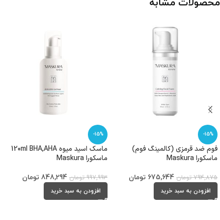
محصولات مشابه
-15%
-15%
فوم ضد قرمزی (کالمینگ فوم)
ماسک اسید میوه 120ml BHA,AHA
ماسکورا Maskura
ماسکورا Maskura
675,644
تومان
848,294
تومان
794,875
تومان
997,993
تومان
افزودن به سبد خرید
افزودن به سبد خرید