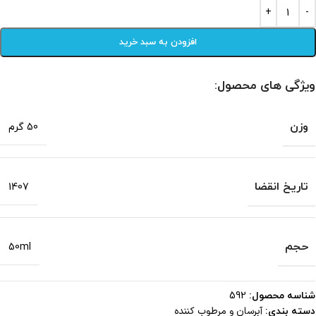
افزودن به سبد خرید
ویژگی های محصول:
وزن
50 گرم
تاریخ انقضا
1407
حجم
50ml
شناسه محصول:
592
آبرسان و مرطوب کننده
دسته بندی: