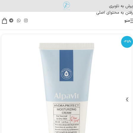
پرش به ناوبری
رفتن به محتوای اصلی
منو
-35%