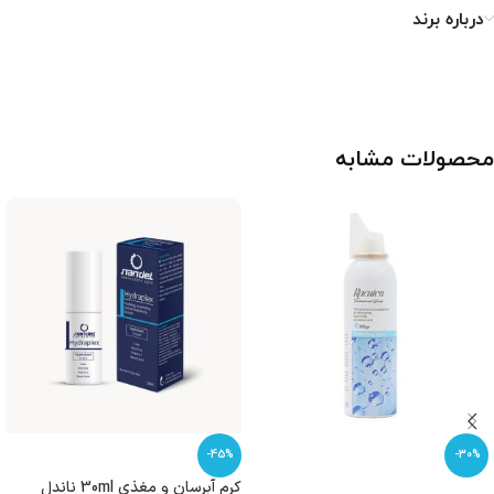
درباره برند
محصولات مشابه
-45%
-30%
کرم آبرسان و مغذی 30ml ناندل