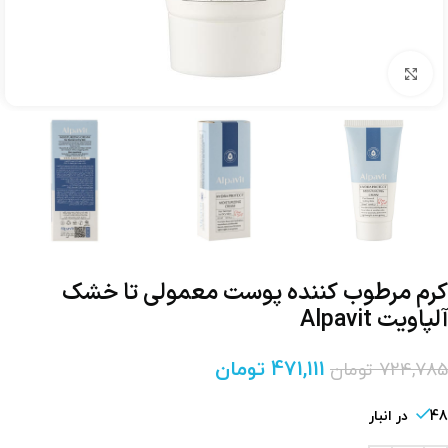
برای بزرگنمایی کلیک کنید
کرم مرطوب کننده پوست معمولی تا خشک
آلپاویت Alpavit
471,111
تومان
724,785
تومان
48 در انبار