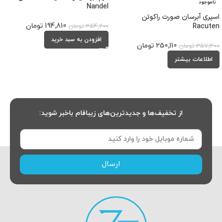
ناموجود
Nandel
اسپری آبرسان صورت راکوتن
Racuten
194,810
تومان
354,200
تومان
افزودن به سبد خرید
250,110
تومان
357,300
تومان
اطلاعات بیشتر
از تخفیف‌ها و جدیدترین‌های زیبافام باخبر شوید:
ارسال