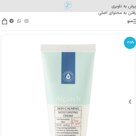
پرش به ناوبری
رفتن به محتوای اصلی
منو
-35%