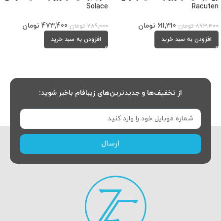
Solace
Racuten
611,310
تومان
473,400
تومان
873,300
تومان
789,000
تومان
افزودن به سبد خرید
افزودن به سبد خرید
از تخفیف‌ها و جدیدترین‌های زیبافام باخبر شوید:
ارسال