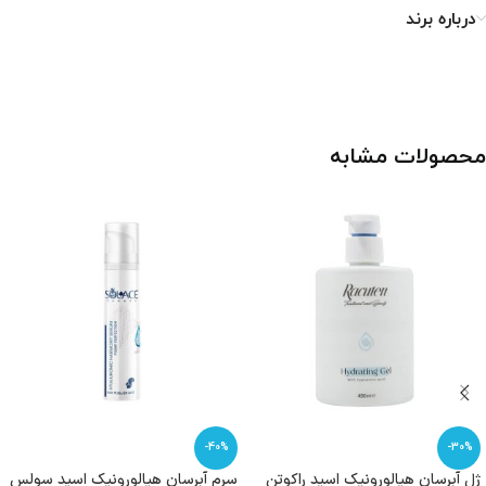
درباره برند
محصولات مشابه
-40%
-30%
ژل آبرسان هیالورونیک اسید راکوتن
سرم آبرسان هیالورونیک اسید سولس