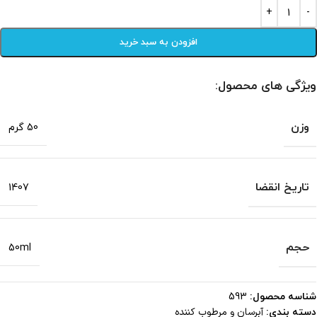
افزودن به سبد خرید
ویژگی های محصول:
وزن
50 گرم
تاریخ انقضا
1407
حجم
50ml
شناسه محصول:
593
آبرسان و مرطوب کننده
دسته بندی: