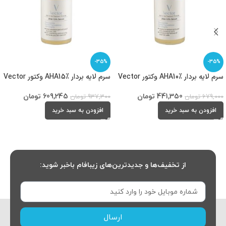
-35%
-35%
سرم لایه بردار AHA10% وکتور Vector
سرم لایه بردار AHA15% وکتور Vector
441,350
تومان
609,245
تومان
679,000
تومان
937,300
تومان
افزودن به سبد خرید
افزودن به سبد خرید
از تخفیف‌ها و جدیدترین‌های زیبافام باخبر شوید:
ارسال