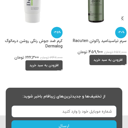
-35%
-30%
سرم نیاسینامید راکوتن Racuten
کرم ضد جوش رنگی روشن درمالوگ
Dermalog
459,900
تومان
657,000
تومان
222,300
تومان
342,000
تومان
افزودن به سبد خرید
افزودن به سبد خرید
از تخفیف‌ها و جدیدترین‌های زیبافام باخبر شوید:
ارسال