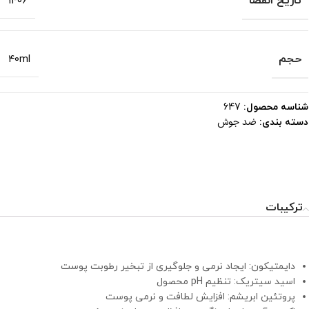
تاریخ انقضا
1406
حجم
40ml
شناسه محصول:
647
ضد جوش
دسته بندی:
ترکیبات
دایمتیکون: ایجاد نرمی و جلوگیری از تبخیر رطوبت پوست
اسید سیتریک: تنظیم pH محصول
پروتئین ابریشم: افزایش لطافت و نرمی پوست