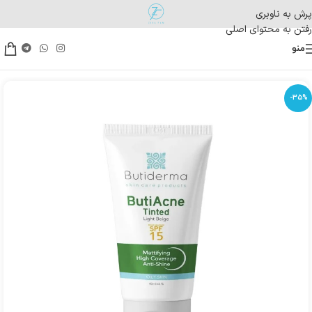
پرش به ناوبری
رفتن به محتوای اصلی
منو
-35%