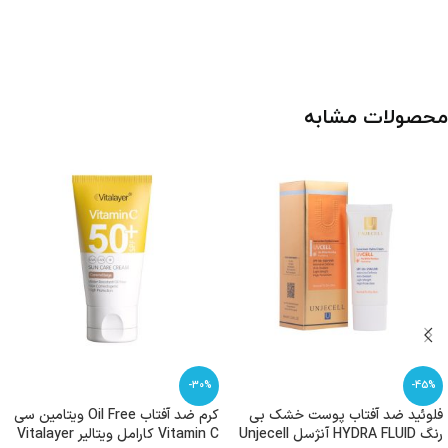
محصولات مشابه
-30%
-45%
فلوئید ضد آفتاب پوست خشک بی
کرم ضد آفتاب Oil Free ویتامین سی
رنگ HYDRA FLUID آنژسل Unjecell
Vitamin C کارامل ویتالیر Vitalayer