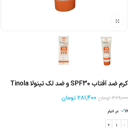
برای بزرگنمایی کلیک کنید
کرم ضد آفتاب SPF30 و ضد لک تینولا Tinola
281,400
تومان
469,000
تومان
16 در انبار