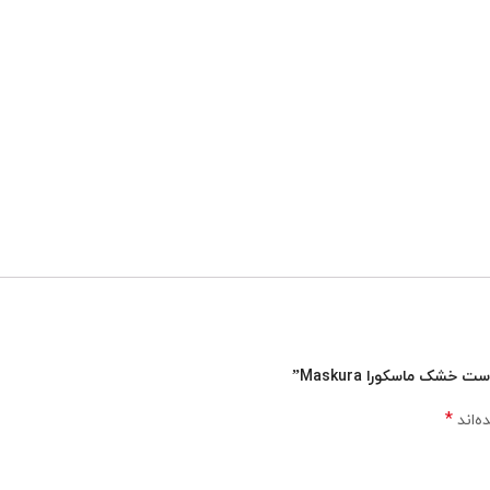
شک ماسکورا Maskura”
*
ه‌اند