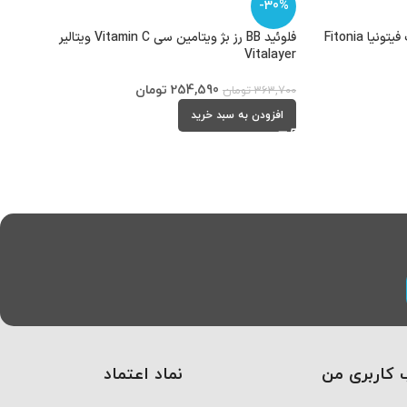
-30%
فلوئید BB رز بژ ویتامین سی Vitamin C ویتالیر
Vitalayer
254,590
تومان
363,700
تومان
افزودن به سبد خرید
کاربری من
نماد اعتماد