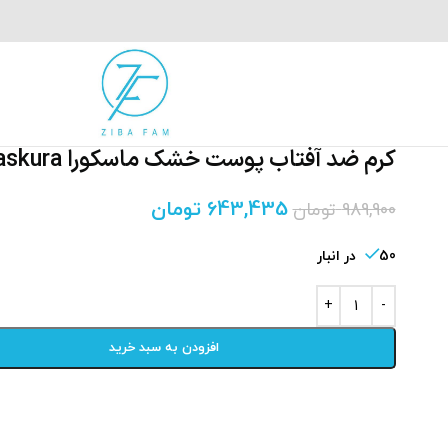
کرم ضد آفتاب پوست خشک ماسکورا Maskura
643,435
تومان
989,900
تومان
50 در انبار
افزودن به سبد خرید