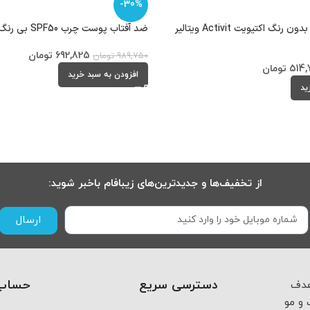
-30%
ضد آفتاب استیکی بدون رنگ اکتیویت Activit ویتالیر
ضد آفتاب پوست چرب SPF50 بی رنگ فیتونیا Fitonia
692,825
تومان
989,750
تومان
514,
تومان
افزودن به سبد خرید
ید
از تخفیف‌ها و جدیدترین‌های زیبافام باخبر شوید:
ارسال
دسترسی سریع
حساب 
 از اسفند ماه ۱۴۰۳ با هدف
و مو