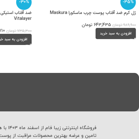
-30%
-35%
ژل کرم ضد آفتاب پوست چرب ماسکورا Maskura
Vitalayer
643,435
تومان
989,900
تومان
710
735,300
تومان
افزودن به سبد خرید
افزودن به سبد خر
فروشگاه اینترنتی زیبا فام
تامین و عرضه بهترین محصولات مراقبت از پوست 