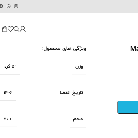
ویژگی های محصول:
وزن
50 گرم
تاریخ انقضا
1406
حجم
50ml