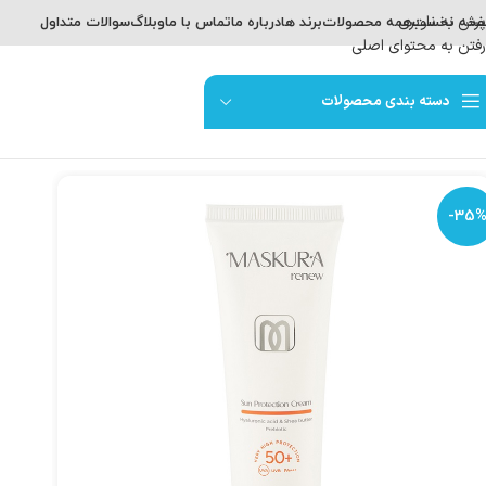
پرش به ناوبری
حه نخست
همه محصولات
برند ها
درباره ما
تماس با ما
وبلاگ
سوالات متداول
رفتن به محتوای اصلی
دسته بندی محصولات
-35