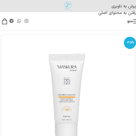
پرش به ناوبری
رفتن به محتوای اصلی
منو
-35%