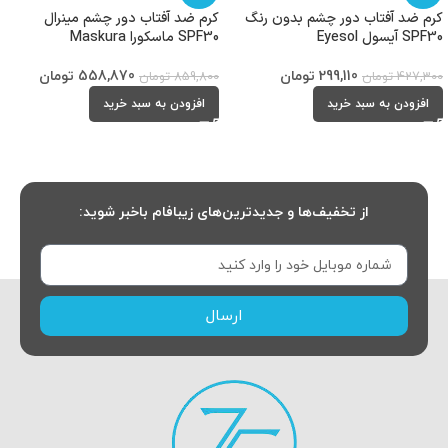
کرم ضد آفتاب دور چشم بدون رنگ
کرم ضد آفتاب دور چشم مینرال
SPF30 آیسول Eyesol
SPF30 ماسکورا Maskura
299,110
تومان
558,870
تومان
427,300
تومان
859,800
تومان
افزودن به سبد خرید
افزودن به سبد خرید
از تخفیف‌ها و جدیدترین‌های زیبافام باخبر شوید:
ارسال