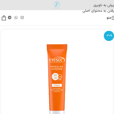
پرش به ناوبری
رفتن به محتوای اصلی
منو
-30%