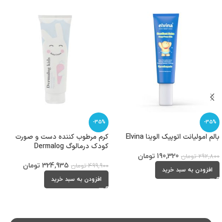
-35%
-35%
بالم امولیانت اتوپیک الوینا Elvina
کرم مرطوب کننده دست و صورت
کودک درمالوگ Dermalog
190,320
تومان
292,800
تومان
324,935
تومان
499,900
تومان
افزودن به سبد خرید
افزودن به سبد خرید