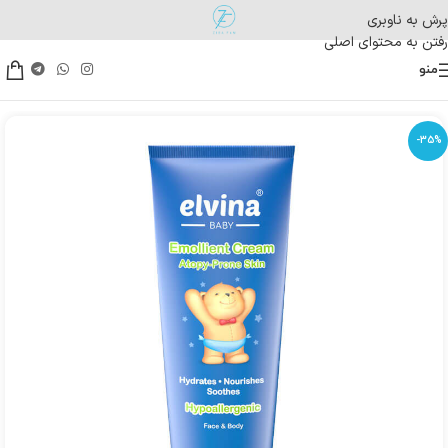
پرش به ناوبری
رفتن به محتوای اصلی
منو
-35%