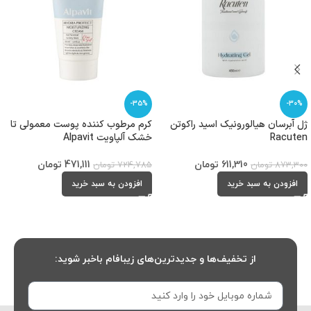
-35%
-30%
ژل آبرسان هیالورونیک اسید راکوتن
کرم مرطوب کننده پوست معمولی تا
Racuten
خشک آلپاویت Alpavit
611,310
تومان
471,111
تومان
873,300
تومان
724,785
تومان
افزودن به سبد خرید
افزودن به سبد خرید
از تخفیف‌ها و جدیدترین‌های زیبافام باخبر شوید: