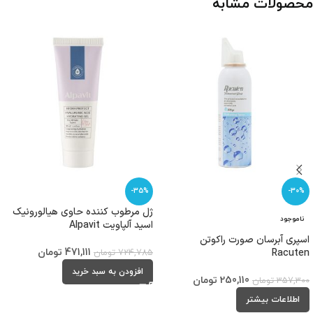
محصولات مشابه
-35%
-30%
ژل مرطوب کننده حاوی هیالورونیک
ناموجود
اسید آلپاویت Alpavit
اسپری آبرسان صورت راکوتن
Racuten
471,111
تومان
724,785
تومان
افزودن به سبد خرید
250,110
تومان
357,300
تومان
اطلاعات بیشتر