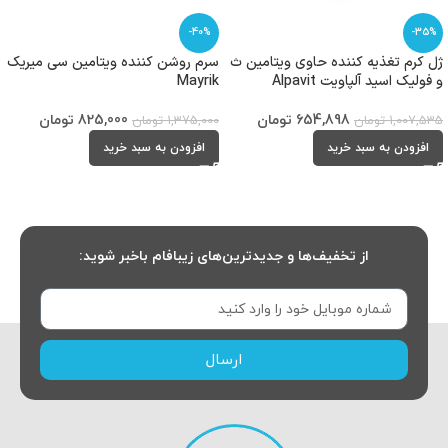
-40%
-35%
ژل کرم تغذیه کننده حاوی ویتامین ث
سرم روشن کننده ویتامین سی میریک
و فولیک اسید آلپاویت Alpavit
Mayrik
654,898
تومان
825,000
تومان
1,007,535
تومان
1,375,000
تومان
افزودن به سبد خرید
افزودن به سبد خرید
از تخفیف‌ها و جدیدترین‌های زیبافام باخبر شوید:
ارسال