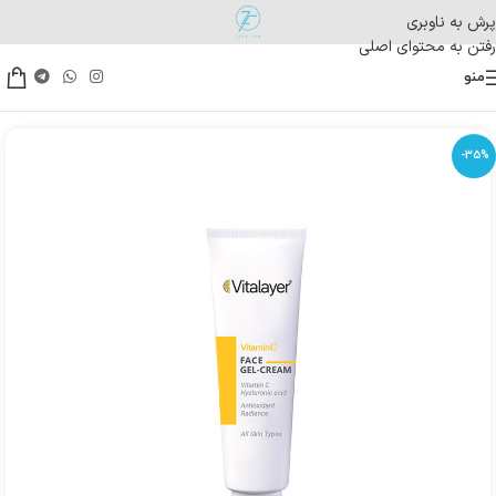
پرش به ناوبری
رفتن به محتوای اصلی
منو
-35%