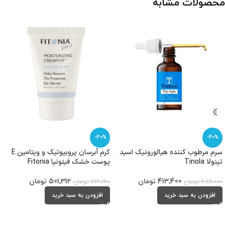
محصولات مشابه
-30%
-40%
سرم مرطوب کننده هیالورونیک اسید
کرم آبرسان پروبیوتیک و ویتامین E
تینولا Tinola
پوست خشک فیتونیا Fitonia
413,400
تومان
501,312
تومان
689,000
تومان
716,160
تومان
افزودن به سبد خرید
افزودن به سبد خرید