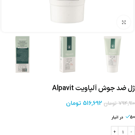
برای بزرگنمایی کلیک کنید
ژل ضد جوش آلپاویت Alpavit
516,692
تومان
794,910
تومان
50 در انبار