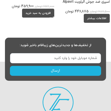
اسپری ضد جوش آلپاویت Alpavit
459,900
تومان
657,000
تومان
446,875
تومان
687,500
تومان
افزودن به سبد خرید
اطلاعات بیشتر
از تخفیف‌ها و جدیدترین‌های زیبافام باخبر شوید:
ارسال