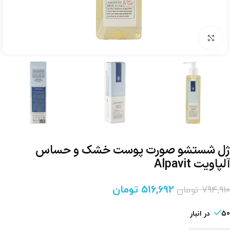
برای بزرگنمایی کلیک کنید
ژل شستشو صورت پوست خشک و حساس
آلپاویت Alpavit
516,692
تومان
794,910
تومان
50 در انبار