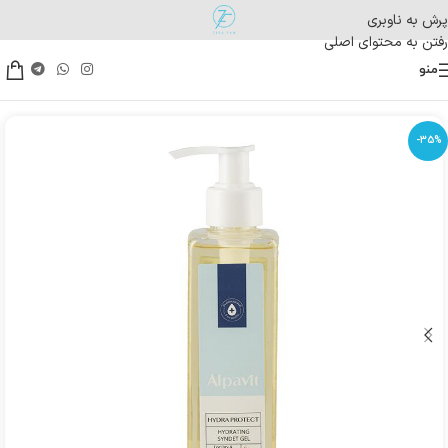
پرش به ناوبری
رفتن به محتوای اصلی
منو
-35%