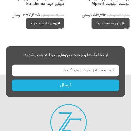
پوست آلپاویت Alpavit
بیوتی درما Butiderma
516,692
تومان
357,435
تومان
794,910
تومان
549,900
تومان
افزودن به سبد خرید
افزودن به سبد خرید
از تخفیف‌ها و جدیدترین‌های زیبافام باخبر شوید:
ارسال