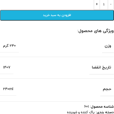
افزودن به سبد خرید
ویژگی های محصول:
وزن
240 گرم
تاریخ انقضا
1407
حجم
240ml
شناسه محصول:
601
پاک کننده و شوینده
دسته بندی: