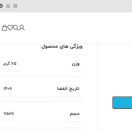
ویژگی های محصول:
وزن
75 گرم
تاریخ انقضا
1408
حجم
75ml