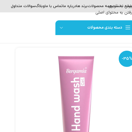
پرش به ناوبری
حه نخست
همه محصولات
برند ها
درباره ما
تماس با ما
وبلاگ
سوالات متداول
رفتن به محتوای اصلی
دسته بندی محصولات
-35