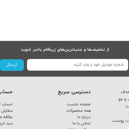
از تخفیف‌ها و جدیدترین‌های زیبافام باخبر شوید:
ارسال
دسترسی سریع
حساب 
 از اسفند ماه ۱۴۰۳ با هدف
و مو
صفحه نخست
حساب کا
ت
همه محصولات
سفارش 
درباره ما
علاقه م
فت پوست
تماس با ما
سبد خری