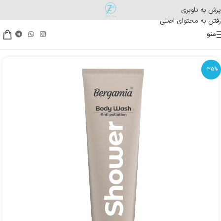
پرش به ناوبری
رفتن به محتوای اصلی
منو
-35%