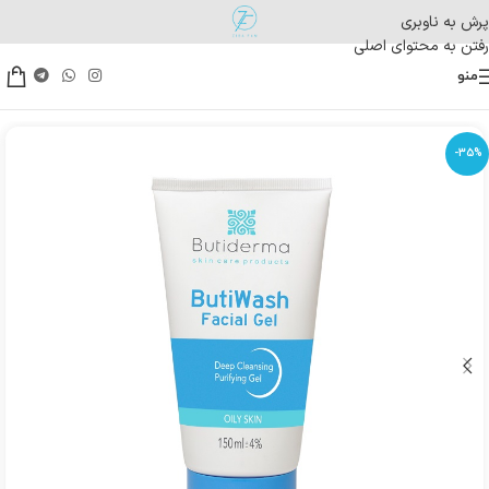
پرش به ناوبری
رفتن به محتوای اصلی
منو
-35%