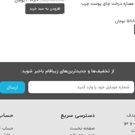
390,110
تومان
557,300
تومان
 عصاره درخت چای پوست چرب
افزودن به سبد خرید
588
تومان
از تخفیف‌ها و جدیدترین‌های زیبافام باخبر شوید:
ارسال
دسترسی سریع
حساب 
 از اسفند ماه ۱۴۰۳ با هدف
و مو
صفحه نخست
حساب کا
ت