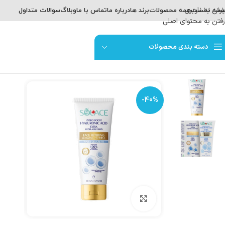
پرش به ناوبری
حه نخست
همه محصولات
برند ها
درباره ما
تماس با ما
وبلاگ
سوالات متداول
رفتن به محتوای اصلی
دسته بندی محصولات
-40%
برای بزرگنمایی کلیک کنید