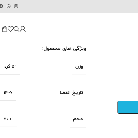
ویژگی های محصول:
وزن
50 گرم
تاریخ انقضا
1407
حجم
50ml