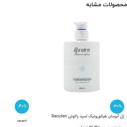
محصولات مشابه
-40%
-30%
ژل آبرسان هیالورونیک اسید راکوتن Racuten
ناموجود