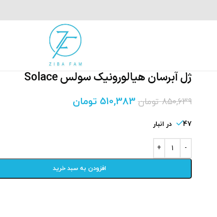
ژل آبرسان هیالورونیک سولس Solace
510,383
تومان
850,639
تومان
47 در انبار
افزودن به سبد خرید