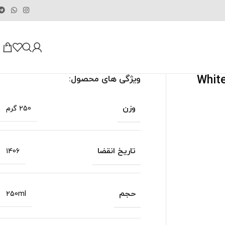
روشن کننده وایت ویت Whitevit
ویژگی های محصول:
وزن
250 گرم
تاریخ انقضا
1406
حجم
250ml