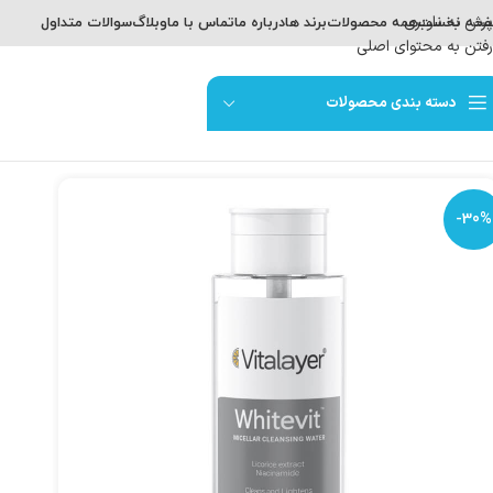
پرش به ناوبری
حه نخست
همه محصولات
برند ها
درباره ما
تماس با ما
وبلاگ
سوالات متداول
رفتن به محتوای اصلی
دسته بندی محصولات
-30%