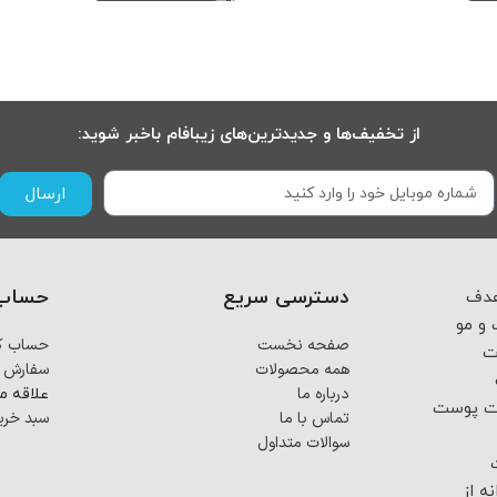
از تخفیف‌ها و جدیدترین‌های زیبافام باخبر شوید:
ارسال
دسترسی سریع
حساب 
 از اسفند ماه ۱۴۰۳ با هدف
و مو
صفحه نخست
حساب کا
ت
همه محصولات
سفارش 
درباره ما
علاقه م
فت پوست
تماس با ما
سبد خری
سوالات متداول
ه از