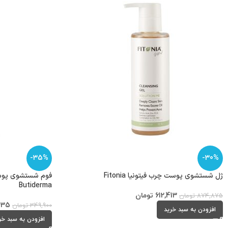
-35%
-30%
ژل شستشوی پوست چرب فیتونیا Fitonia
فوم شستشوی پوست
Butiderma
612,413
تومان
874,875
تومان
435
349,900
تومان
افزودن به سبد خرید
افزودن به سبد خر