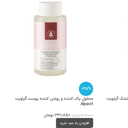
-35%
شک آلپاویت
محلول پاک کننده و روشن کننده پوست آلپاویت
Alpavit
330,850
تومان
509,000
تومان
افزودن به سبد خرید