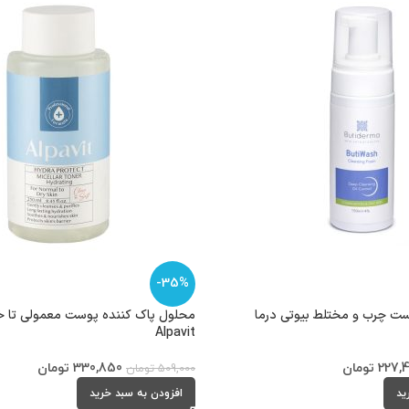
-35%
 چرب و مختلط بیوتی درما
محلول پاک کننده پوست معمولی تا خ
Alpavit
227,
تومان
330,850
تومان
509,000
تومان
ید
افزودن به سبد خرید