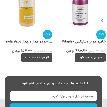
-40%
-30%
شامپو مو فر ویتاپلکس Vitaplex
شامپو مو فردار و وزدار تینولا Tinola
483,910
تومان
154,200
تومان
691,300
تومان
257,000
تومان
افزودن به سبد خرید
افزودن به سبد خرید
از تخفیف‌ها و جدیدترین‌های زیبافام باخبر شوید: