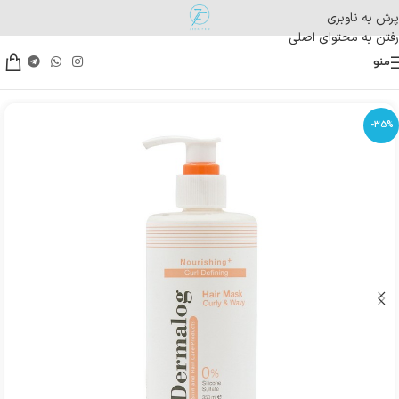
پرش به ناوبری
رفتن به محتوای اصلی
منو
-35%