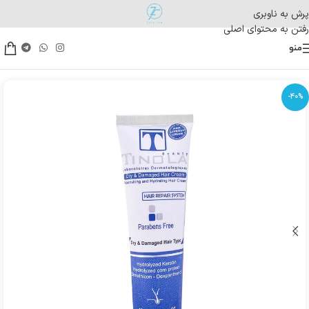
پرش به ناوبری
رفتن به محتوای اصلی
منو
-40%