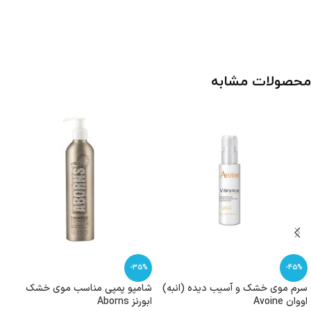
محصولات مشابه
-35%
-45%
سرم موی خشک و آسیب دیده (انبه)
شامپو پمپی مناسب موی خشک
اووان Avoine
ابورنز Aborns