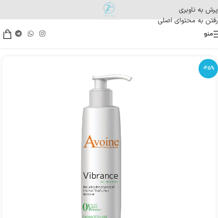
پرش به ناوبری
رفتن به محتوای اصلی
منو
-45%