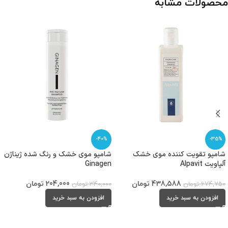
محصولات مشابه
-40%
-35%
شامپو تقویت کننده موی خشک
شامپو موی خشک و رنگ شده ژیناژن
آلپاویت Alpavit
Ginagen
438,588
تومان
204,000
تومان
674,750
تومان
340,000
تومان
افزودن به سبد خرید
افزودن به سبد خرید