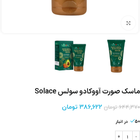
برای بزرگنمایی کلیک کنید
ماسک صورت آووکادو سولس Solace
386,622
تومان
644,370
تومان
50 در انبار