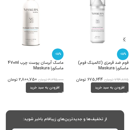
-15%
-15%
فوم ضد قرمزی (کالمینگ فوم)
ماسک آبرسان پوست چرب 470ml
ماسکورا Maskura
ماسکورا Maskura
675,644
تومان
2,800,750
تومان
794,875
تومان
3,295,000
تومان
افزودن به سبد خرید
افزودن به سبد خرید
از تخفیف‌ها و جدیدترین‌های زیبافام باخبر شوید: