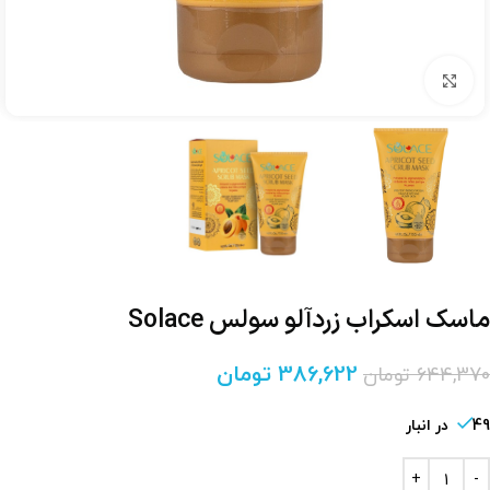
برای بزرگنمایی کلیک کنید
ماسک اسکراب زردآلو سولس Solace
386,622
تومان
644,370
تومان
49 در انبار