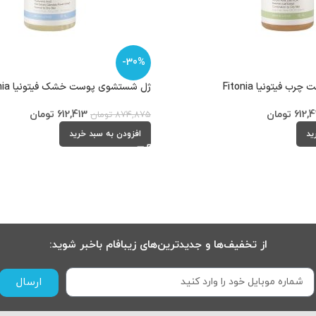
-30%
فیتونیا Fitonia
ژل شستشوی پوست خشک فیتونیا Fitonia
612,4
تومان
612,413
تومان
874,875
تومان
ید
افزودن به سبد خرید
از تخفیف‌ها و جدیدترین‌های زیبافام باخبر شوید:
ارسال