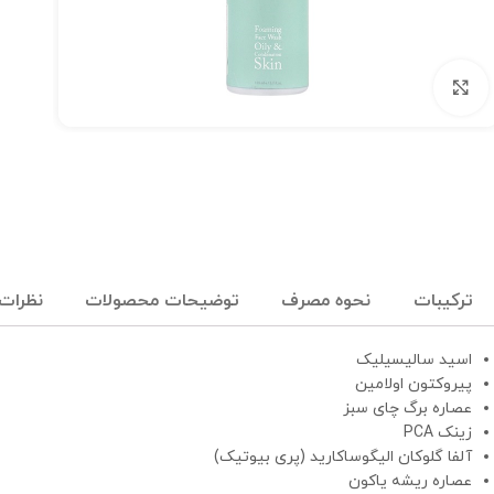
برای بزرگنمایی کلیک کنید
ترکیبات
نحوه مصرف
توضیحات محصولات
نظرات (
اسید سالیسیلیک
پیروکتون اولامین
عصاره برگ چای سبز
زینک PCA
آلفا گلوکان الیگوساکارید (پری بیوتیک)
عصاره ریشه یاکون