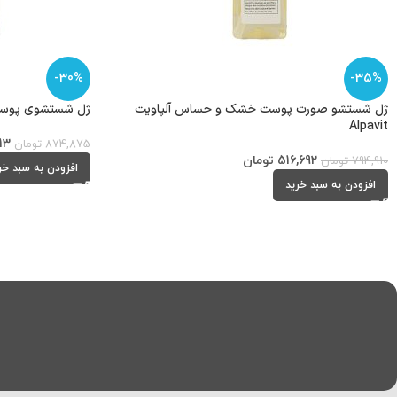
-30%
-35%
ژل شستشو صورت پوست خشک و حساس آلپاویت
ژل شستشوی پوست چرب 
Alpavit
13
874,875
تومان
516,692
تومان
794,910
تومان
افزودن به سبد خر
افزودن به سبد خرید