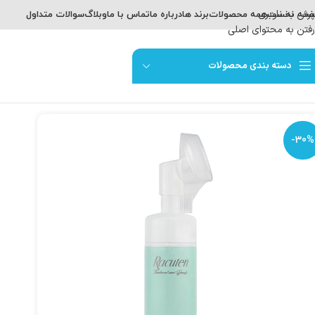
پرش به ناوبری
حه نخست
همه محصولات
برند ها
درباره ما
تماس با ما
وبلاگ
سوالات متداول
رفتن به محتوای اصلی
دسته بندی محصولات
-30%