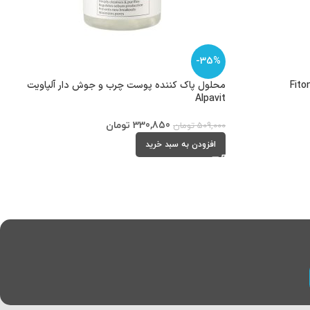
-35%
محلول پاک کننده پوست چرب و جوش دار آلپاویت
Alpavit
330,850
تومان
509,000
تومان
افزودن به سبد خرید