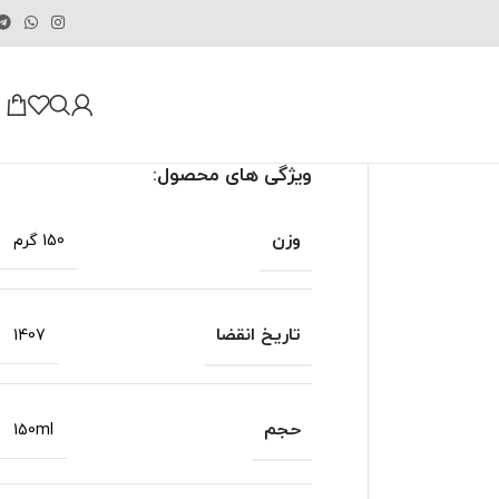
ویژگی های محصول:
وزن
150 گرم
تاریخ انقضا
1407
حجم
150ml