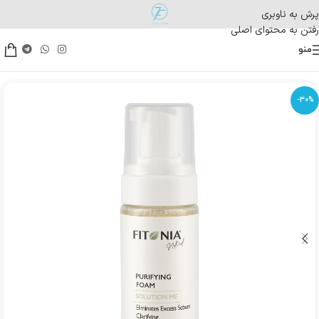
پرش به ناوبری
رفتن به محتوای اصلی
منو
-30%