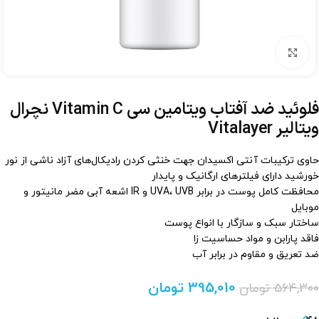
برای بزرگنمایی کلیک کنید
فلوئید ضد آفتاب ویتامین سی Vitamin C نچرال
ویتالیر Vitalayer
حاوی ترکیبات آنتی اکسیدان جهت خنثی کردن رادیکال‌های آزاد ناشی از نور
خورشید دارای فیلترهای ارگانیک و پایدار
محافظت کامل پوست در برابر UVA، UVB و IR اشعه آبی مضر مانیتور و
موبایل
ساختار سبک و سازگار با انواع پوست
فاقد پارابن و مواد حساسیت زا
ضد تعریق و مقاوم در برابر آب
395,010
تومان
564,300
تومان