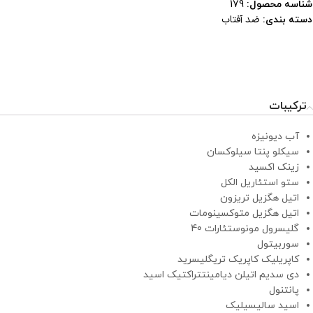
شناسه محصول:
179
ضد آفتاب
دسته بندی:
ترکیبات
آب دیونیزه
سیکلو پنتا سیلوکسان
زینک اکسید
ستو استئاریل الکل
اتیل هگزیل تریزون
اتیل هگزیل متوکسینومات
گلیسرول مونوستئارات 40
سوربیتول
کاپریلیک کاپریک تریگلیسرید
دی سدیم اتیلن دیامینتتراکتیک اسید
پانتنول
اسید سالیسیلیک