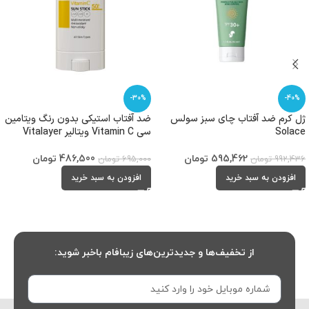
-30%
-40%
ژل کرم ضد آفتاب چای سبز سولس
ضد آفتاب استیکی بدون رنگ ویتامین
Solace
سی Vitamin C ویتالیر Vitalayer
595,462
تومان
486,500
تومان
992,436
تومان
695,000
تومان
افزودن به سبد خرید
افزودن به سبد خرید
از تخفیف‌ها و جدیدترین‌های زیبافام باخبر شوید: