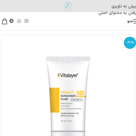
پرش به ناوبری
رفتن به محتوای اصلی
منو
-30%