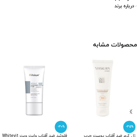
درباره برند
محصولات مشابه
-30%
-35%
ژل کرم ضد آفتاب پوست چرب
فلوئید ضد آفتاب وایت ویت Whitevit