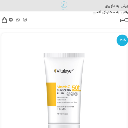
پرش به ناوبری
رفتن به محتوای اصلی
منو
-30%