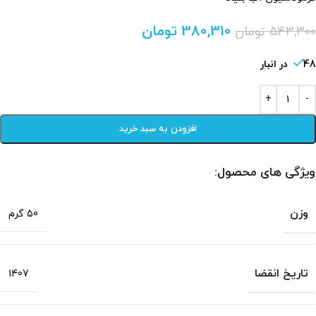
380,310
تومان
543,300
تومان
48 در انبار
افزودن به سبد خرید
ویژگی های محصول:
وزن
50 گرم
تاریخ انقضا
1407