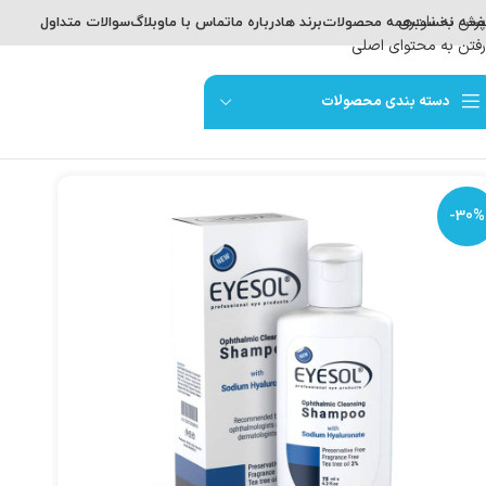
پرش به ناوبری
حه نخست
همه محصولات
برند ها
درباره ما
تماس با ما
وبلاگ
سوالات متداول
رفتن به محتوای اصلی
دسته بندی محصولات
-30%