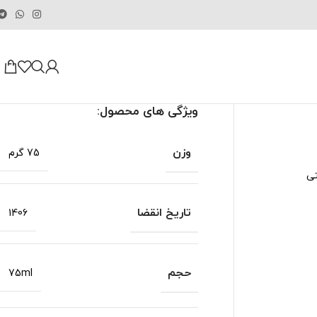
ویژگی های محصول:
وزن
75 گرم
تی
تاریخ انقضا
1406
حجم
75ml