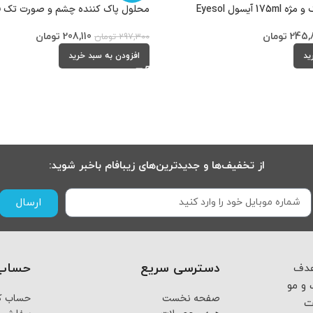
یسول Eyesol
محلول پاک کننده چشم و صورت تک فاز آیس
245,
تومان
208,110
تومان
297,300
تومان
ید
افزودن به سبد خرید
از تخفیف‌ها و جدیدترین‌های زیبافام باخبر شوید:
ارسال
دسترسی سریع
حساب 
 از اسفند ماه ۱۴۰۳ با هدف
و مو
صفحه نخست
حساب کا
ت