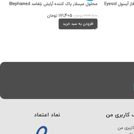
ول Eyesol
محلول میسلار پاک کننده آرایش بلفامد Blephamed
171,405
تومان
263,700
تومان
افزودن به سبد خرید
کاربری من
نماد اعتماد
ربری من