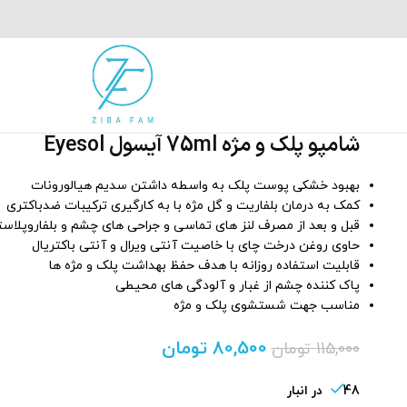
شامپو پلک و مژه 75ml آیسول Eyesol
بهبود خشکی پوست پلک به واسطه داشتن سدیم هیالورونات
کمک به درمان بلفاریت و گل‌ مژه با به کارگیری ترکیبات ضدباکتری
قبل و بعد از مصرف لنز های تماسی و جراحی های چشم و بلفاروپلاس
حاوی روغن درخت چای با خاصیت آنتی ویرال و آنتی باکتریال
قابلیت استفاده روزانه با هدف حفظ بهداشت پلک و مژه‌ ها
پاک کننده چشم از غبار و آلودگی‌ های محیطی
مناسب جهت شستشوی پلک و مژه
80,500
تومان
115,000
تومان
48 در انبار