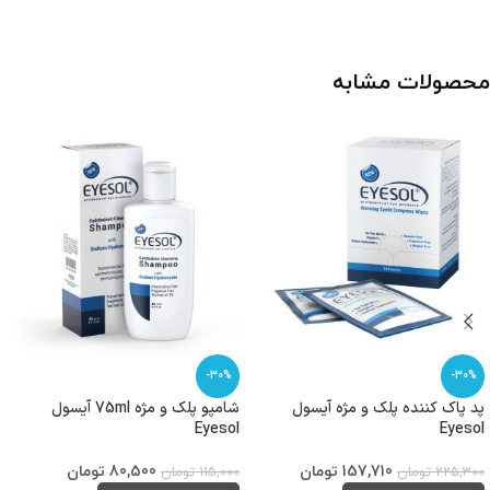
محصولات مشابه
-30%
-30%
پد پاک کننده پلک و مژه آیسول
شامپو پلک و مژه 75ml آیسول
Eyesol
Eyesol
157,710
تومان
80,500
تومان
225,300
تومان
115,000
تومان