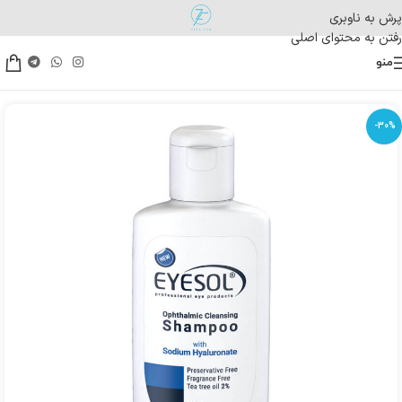
پرش به ناوبری
رفتن به محتوای اصلی
منو
-30%