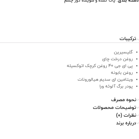
پاک کننده و شوینده دور چشم
دسته بندی:
ترکیبات
گلیسیرین
روغن درخت چای
پی ای جی 40 روغن کرچک اتوکسیله
روغن بابونه
ویتامین ای سدیم هیالورونات
پودر برگ آلوئه ورا
نحوه مصرف
توضیحات محصولات
نظرات (0)
درباره برند