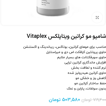
برای بزرگنمایی کلیک کنید
شامپو مو کراتین ویتاپلکس Vitaplex
مناسب برای موهای کراتین، بوتاکس، ریباندینگ و اکستنشن
حاوی پروتئین کرافکت اس دی و میراستایل
حاوی سورفکتانت های بسیار ملایم
افزایش ماندگاری کراتین تراپی
نرم کننده و لطافت بخش
حاوی کراتین هیدرولیز شده
کاهش وز و خشکی مو
حفظ ساختار کراتین مو
بدون سولفات، پارابن و نمک
503,580
تومان
719,400
تومان