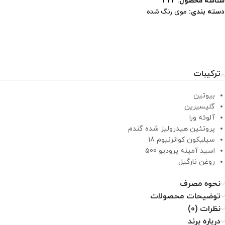
شناسه محصول:
322
موی رنگ شده
دسته بندی:
ترکیبات
بیوتین
گلیسیرین
آلوئه ورا
پروتئین هیدرولیز شده گندم
سیلیکون کواترنیوم 18
اسید آمینه پرودیو 500
روغن نارگیل
نحوه مصرف
توضیحات محصولات
نظرات (0)
درباره برند