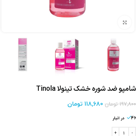
برای بزرگنمایی کلیک کنید
شامپو ضد شوره خشک تینولا Tinola
118,680
تومان
197,800
تومان
46 در انبار