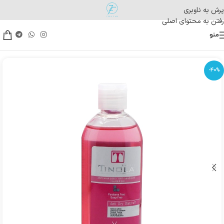
پرش به ناوبری
رفتن به محتوای اصلی
منو
-40%