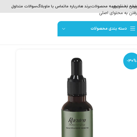
پرش به ناوبری
حه نخست
همه محصولات
برند ها
درباره ما
تماس با ما
وبلاگ
سوالات متداول
رفتن به محتوای اصلی
دسته بندی محصولات
-30%