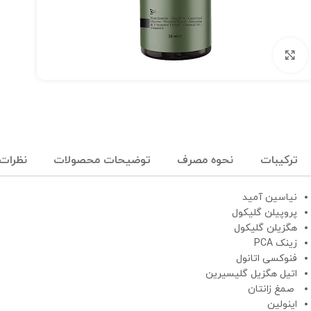
برای بزرگنمایی کلیک کنید
ترکیبات
نحوه مصرف
توضیحات محصولات
نظرات (
نیاسین آمید
پروپیلن گلیکول
هگزیلن گلیکول
زینک PCA
فنوکسی اتانول
اتیل هگزیل گلیسیرین
صمغ زانتان
اینولین