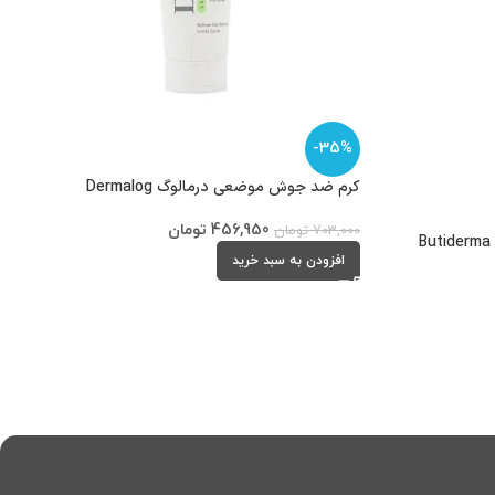
-35%
کرم ضد جوش موضعی درمالوگ Dermalog
456,950
تومان
703,000
تومان
افزودن به سبد خرید