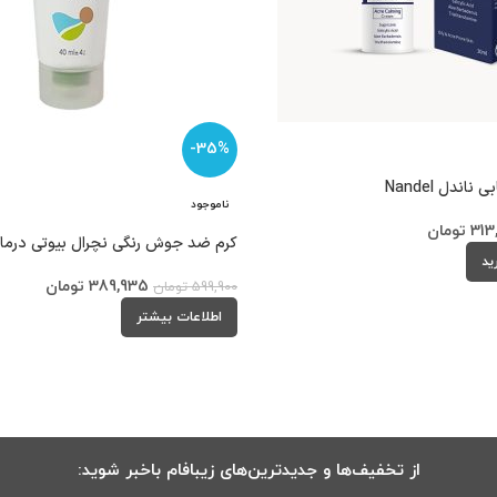
-35%
ناندل Nandel
ناموجود
313
تومان
کرم ضد جوش رنگی نچرال بیوتی درما Butiderma
ید
389,935
تومان
599,900
تومان
اطلاعات بیشتر
از تخفیف‌ها و جدیدترین‌های زیبافام باخبر شوید: