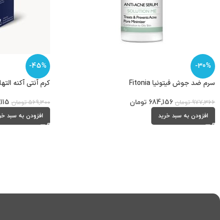
-45%
-30%
سرم ضد جوش فیتونیا Fitonia
کرم آنتی آکنه التهابی 
684,156
تومان
,115
977,366
تومان
569,300
تومان
افزودن به سبد خرید
افزودن به سبد خر