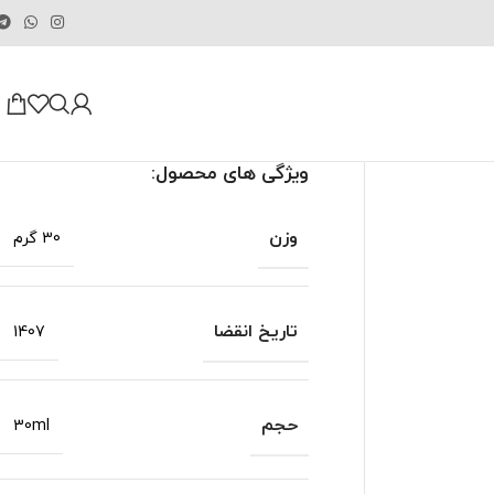
ویژگی های محصول:
وزن
30 گرم
تاریخ انقضا
1407
حجم
30ml