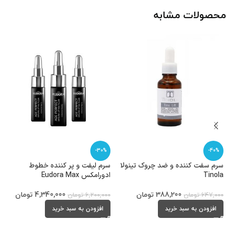
محصولات مشابه
-30%
-40%
سرم سفت کننده و ضد چروک تینولا
سرم لیفت و پر کننده خطوط
Tinola
ادورامکس Eudora Max
388,200
تومان
4,340,000
تومان
647,000
تومان
6,200,000
تومان
افزودن به سبد خرید
افزودن به سبد خرید