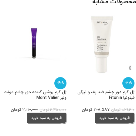
محصولات مشابه
-40%
-30%
ژل کرم دور چشم ضد پف و تیرگی
ژل کرم روشن کننده دور چشم مونت
فیتونیا Fitonia
ولیر Mont Valier
608,587
تومان
2,010,000
تومان
869,410
تومان
3,350,000
تومان
افزودن به سبد خرید
افزودن به سبد خرید