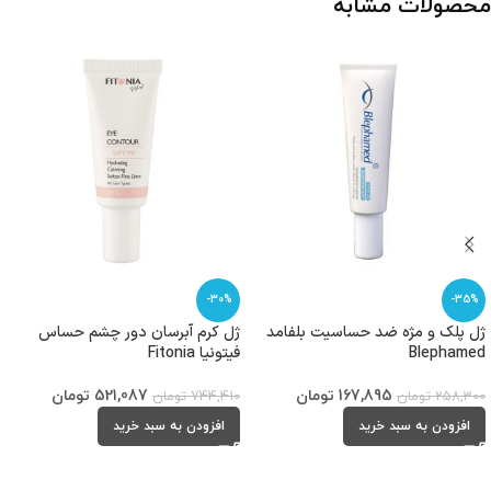
محصولات مشابه
-30%
-35%
ژل پلک و مژه ضد حساسیت بلفامد
ژل کرم آبرسان دور چشم حساس
Blephamed
فیتونیا Fitonia
167,895
تومان
521,087
تومان
258,300
تومان
744,410
تومان
افزودن به سبد خرید
افزودن به سبد خرید