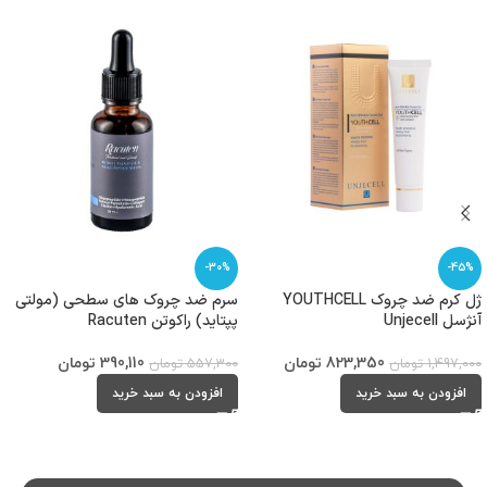
-30%
-45%
ژل کرم ضد چروک YOUTHCELL
سرم ضد چروک های سطحی (مولتی
آنژسل Unjecell
پپتاید) راکوتن Racuten
823,350
تومان
390,110
تومان
1,497,000
تومان
557,300
تومان
افزودن به سبد خرید
افزودن به سبد خرید