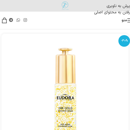
پرش به ناوبری
رفتن به محتوای اصلی
منو
-30%