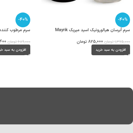
-40%
-40%
سرم آبرسان هیالورونیک اسید میریک Mayrik
سرم مرطوب کننده هیا
825,000
تومان
,400
1,375,000
تومان
689,000
تومان
افزودن به سبد خرید
افزودن به سبد خر