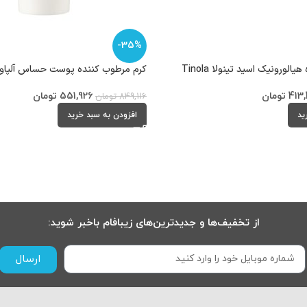
-35%
لورونیک اسید تینولا Tinola
کرم مرطوب کننده پوست حساس آلپاویت avit
413
تومان
551,926
تومان
849,116
تومان
ید
افزودن به سبد خرید
از تخفیف‌ها و جدیدترین‌های زیبافام باخبر شوید:
ارسال