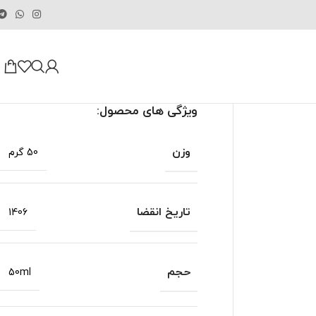
ویژگی های محصول:
وزن
50 گرم
تاریخ انقضا
1406
حجم
50ml