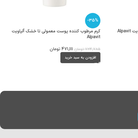
-35%
Alp
کرم مرطوب کننده پوست معمولی تا خشک آلپاویت
Alpavit
471,111
تومان
724,785
تومان
افزودن به سبد خرید