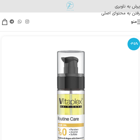
پرش به ناوبری
رفتن به محتوای اصلی
منو
-35%