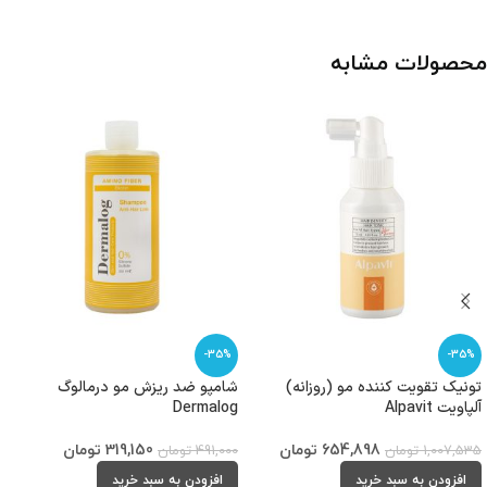
محصولات مشابه
-35%
-35%
تونیک تقویت کننده مو (روزانه)
شامپو ضد ریزش مو درمالوگ
آلپاویت Alpavit
Dermalog
654,898
تومان
319,150
تومان
1,007,535
تومان
491,000
تومان
افزودن به سبد خرید
افزودن به سبد خرید