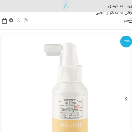
پرش به ناوبری
رفتن به محتوای اصلی
منو
-35%