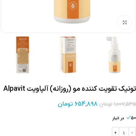
برای بزرگنمایی کلیک کنید
تونیک تقویت کننده مو (روزانه) آلپاویت Alpavit
654,898
تومان
1,007,535
تومان
50 در انبار