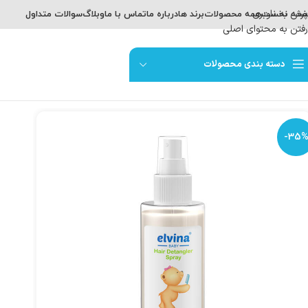
پرش به ناوبری
حه نخست
همه محصولات
برند ها
درباره ما
تماس با ما
وبلاگ
سوالات متداول
رفتن به محتوای اصلی
دسته بندی محصولات
-35