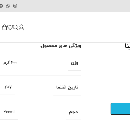
ا
ویژگی های محصول:
وزن
200 گرم
تاریخ انقضا
1407
حجم
200ml