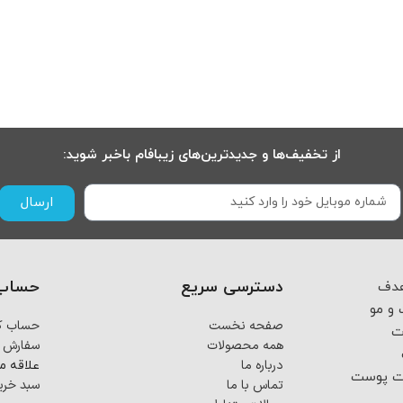
از تخفیف‌ها و جدیدترین‌های زیبافام باخبر شوید:
ارسال
دسترسی سریع
حساب 
 از اسفند ماه ۱۴۰۳ با هدف
و مو
صفحه نخست
حساب کا
ت
همه محصولات
سفارش 
درباره ما
علاقه م
فت پوست
تماس با ما
سبد خری