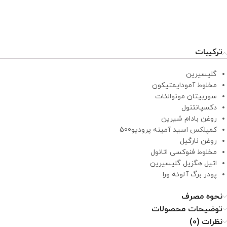
ترکیبات
گلیسیرین
مخلوط آمودایمتیکون
سوربیتان مونوالئات
دکسپانتنول
روغن بادام شیرین
کمپلکس اسید آمینه پرودیو500
روغن نارگیل
مخلوط فنوکسی اتانول
اتیل هگزیل گلیسیرین
پودر برگ آلوئه ورا
نحوه مصرف
توضیحات محصولات
نظرات (0)