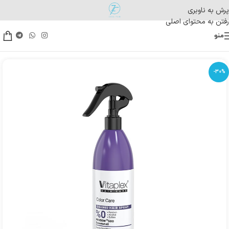
پرش به ناوبری
رفتن به محتوای اصلی
منو
-30%