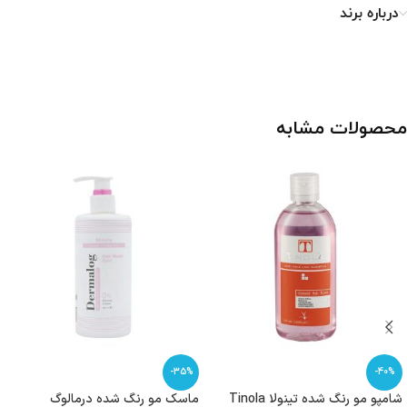
درباره برند
محصولات مشابه
-35%
-40%
شامپو مو رنگ شده تینولا Tinola
ماسک مو رنگ شده درمالوگ