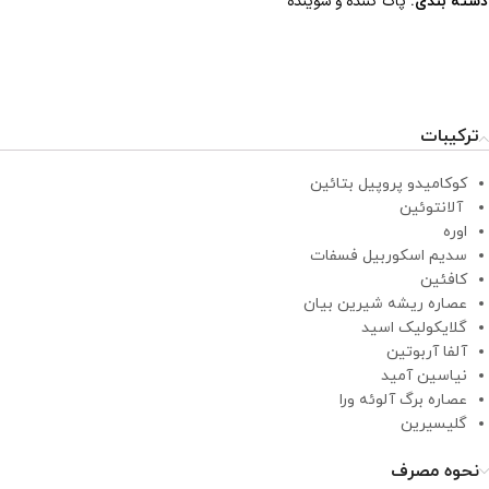
پاک کننده و شوینده
دسته بندی:
ترکیبات
کوکامیدو پروپیل بتائین
آلانتوئین
اوره
سدیم اسکوربیل فسفات
کافئین
عصاره ریشه شیرین بیان
گلایکولیک اسید
آلفا آربوتین
نیاسین آمید
عصاره برگ آلوئه ورا
گلیسیرین
نحوه مصرف