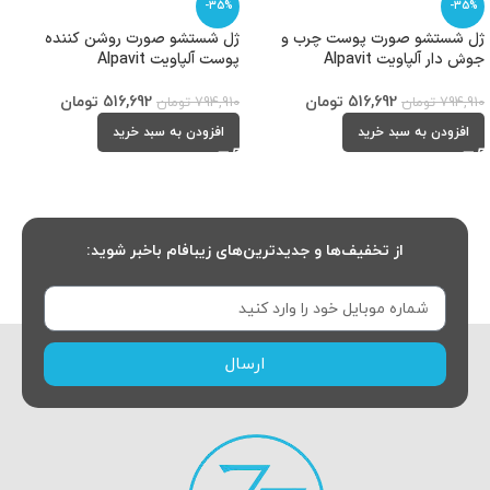
-35%
-35%
ژل شستشو صورت پوست چرب و
ژل شستشو صورت روشن کننده
جوش دار آلپاویت Alpavit
پوست آلپاویت Alpavit
516,692
تومان
516,692
تومان
794,910
تومان
794,910
تومان
افزودن به سبد خرید
افزودن به سبد خرید
از تخفیف‌ها و جدیدترین‌های زیبافام باخبر شوید:
ارسال