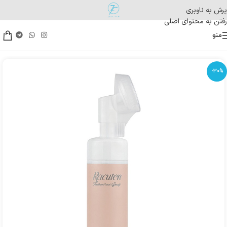
پرش به ناوبری
رفتن به محتوای اصلی
منو
-30%