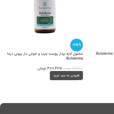
-35%
محلول لایه بردار پوست چرب و جوش دار بیوتی درما
Butiderma
487,435
تومان
749,900
تومان
افزودن به سبد خرید