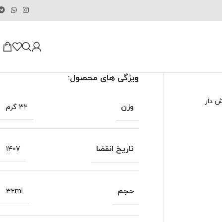
ویژگی های محصول:
ش دار
وزن
32 گرم
تاریخ انقضا
1407
حجم
32ml