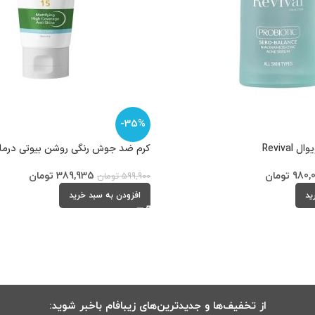
-35%
Reviv
کرم ضد جوش رنگی روشن بیوتی درما Butiderma
980,
تومان
389,935
تومان
599,900
تومان
ید
افزودن به سبد خرید
از تخفیف‌ها و جدیدترین‌های زیبافام باخبر شوید: