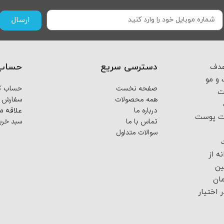
ارسال
دسترسی سریع
حساب 
 از اسفند ماه ۱۴۰۳ با هدف
و مو
صفحه نخست
حساب کا
ت
همه محصولات
سفارش 
درباره ما
علاقه م
فت پوست
تماس با ما
سبد خری
سوالات متداول
ه از
ین
ان
 اختیار