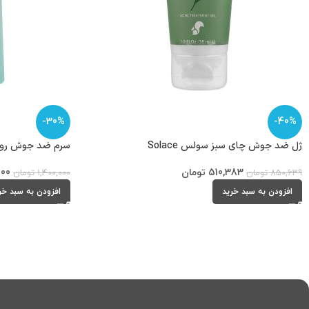
-30%
-40%
ژل ضد جوش چای سبز سولس Solace
سرم ضد جوش رویوال al
510,383
تومان
000
850,639
تومان
1,400,000
تومان
افزودن به سبد خرید
افزودن به سبد خر